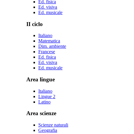
Ed. fisica
Ed. visiva
Ed. musicale
II ciclo
Italiano
Matematica
Dim. ambiente
Francese
Ed. fisica
Ed. visiva
Ed. musicale
Area lingue
Italiano
Lingue 2
Latino
Area scienze
Scienze naturali
Geografia