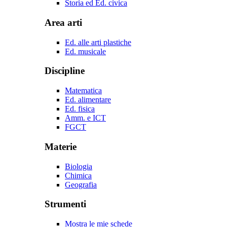
Storia ed Ed. civica
Area arti
Ed. alle arti plastiche
Ed. musicale
Discipline
Matematica
Ed. alimentare
Ed. fisica
Amm. e ICT
FGCT
Materie
Biologia
Chimica
Geografia
Strumenti
Mostra le mie schede