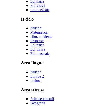
Ed. fisica
Ed. visiva
Ed. musicale
II ciclo
Italiano
Matematica
Dim. ambiente
Francese
Ed. fisica
Ed. visiva
Ed. musicale
Area lingue
Italiano
Lingue 2
Latino
Area scienze
Scienze naturali
Geografia