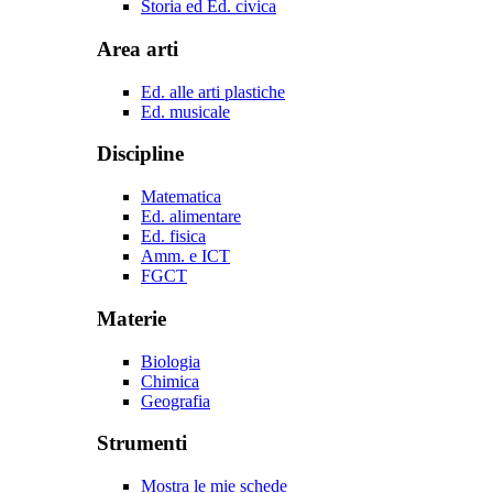
Storia ed Ed. civica
Area arti
Ed. alle arti plastiche
Ed. musicale
Discipline
Matematica
Ed. alimentare
Ed. fisica
Amm. e ICT
FGCT
Materie
Biologia
Chimica
Geografia
Strumenti
Mostra le mie schede