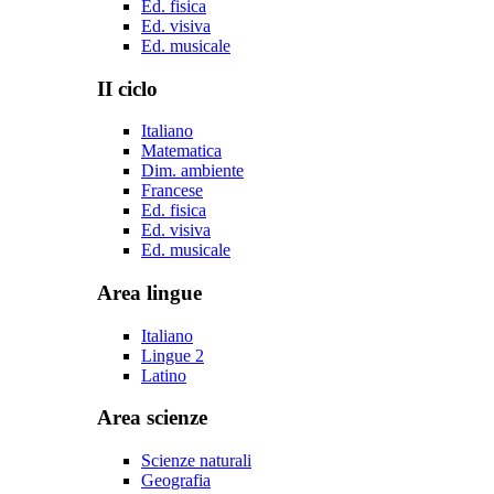
Ed. fisica
Ed. visiva
Ed. musicale
II ciclo
Italiano
Matematica
Dim. ambiente
Francese
Ed. fisica
Ed. visiva
Ed. musicale
Area lingue
Italiano
Lingue 2
Latino
Area scienze
Scienze naturali
Geografia