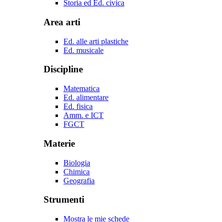
Storia ed Ed. civica
Area arti
Ed. alle arti plastiche
Ed. musicale
Discipline
Matematica
Ed. alimentare
Ed. fisica
Amm. e ICT
FGCT
Materie
Biologia
Chimica
Geografia
Strumenti
Mostra le mie schede