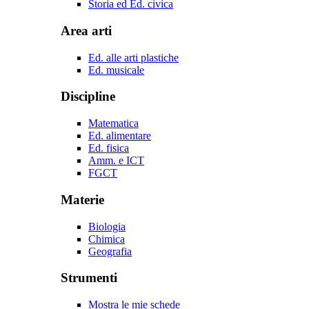
Storia ed Ed. civica
Area arti
Ed. alle arti plastiche
Ed. musicale
Discipline
Matematica
Ed. alimentare
Ed. fisica
Amm. e ICT
FGCT
Materie
Biologia
Chimica
Geografia
Strumenti
Mostra le mie schede