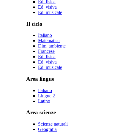
Ed. fisica
Ed. visiva
Ed. musicale
II ciclo
Italiano
Matematica
Dim. ambiente
Francese
Ed. fisica
Ed. visiva
Ed. musicale
Area lingue
Italiano
Lingue 2
Latino
Area scienze
Scienze naturali
Geografia