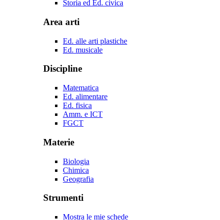
Storia ed Ed. civica
Area arti
Ed. alle arti plastiche
Ed. musicale
Discipline
Matematica
Ed. alimentare
Ed. fisica
Amm. e ICT
FGCT
Materie
Biologia
Chimica
Geografia
Strumenti
Mostra le mie schede