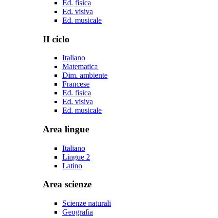
Ed. fisica
Ed. visiva
Ed. musicale
II ciclo
Italiano
Matematica
Dim. ambiente
Francese
Ed. fisica
Ed. visiva
Ed. musicale
Area lingue
Italiano
Lingue 2
Latino
Area scienze
Scienze naturali
Geografia