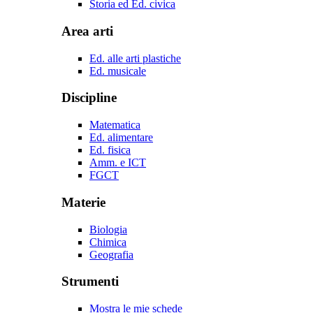
Storia ed Ed. civica
Area arti
Ed. alle arti plastiche
Ed. musicale
Discipline
Matematica
Ed. alimentare
Ed. fisica
Amm. e ICT
FGCT
Materie
Biologia
Chimica
Geografia
Strumenti
Mostra le mie schede