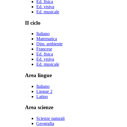
Ed. fisica
Ed. visiva
Ed. musicale
II ciclo
Italiano
Matematica
Dim. ambiente
Francese
Ed. fisica
Ed. visiva
Ed. musicale
Area lingue
Italiano
Lingue 2
Latino
Area scienze
Scienze naturali
Geografia