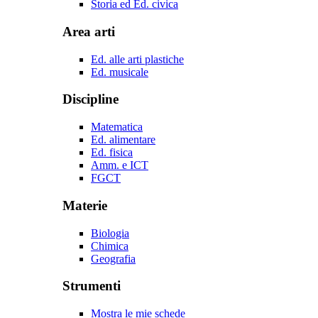
Storia ed Ed. civica
Area arti
Ed. alle arti plastiche
Ed. musicale
Discipline
Matematica
Ed. alimentare
Ed. fisica
Amm. e ICT
FGCT
Materie
Biologia
Chimica
Geografia
Strumenti
Mostra le mie schede