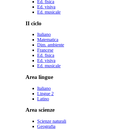
Ed. fisica
Ed. visiva
Ed. musicale
II ciclo
Italiano
Matematica
Dim. ambiente
Francese
Ed. fisica
Ed. visiva
Ed. musicale
Area lingue
Italiano
Lingue 2
Latino
Area scienze
Scienze naturali
Geografia