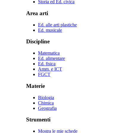
Storia ed Ed. civica
Area arti
Ed. alle arti plastiche
Ed. musicale
Discipline
Matematica
Ed. alimentare
Ed. fisica
Amm. e ICT
FGCT
Materie
Biologia
Chimica
Geografia
Strumenti
Mostra le mie schede