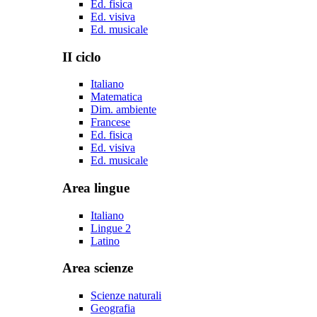
Ed. fisica
Ed. visiva
Ed. musicale
II ciclo
Italiano
Matematica
Dim. ambiente
Francese
Ed. fisica
Ed. visiva
Ed. musicale
Area lingue
Italiano
Lingue 2
Latino
Area scienze
Scienze naturali
Geografia