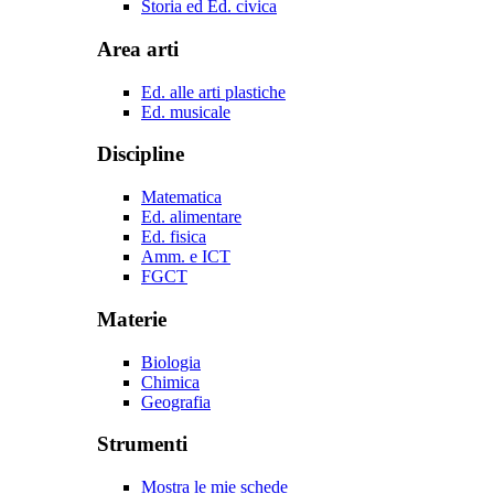
Storia ed Ed. civica
Area arti
Ed. alle arti plastiche
Ed. musicale
Discipline
Matematica
Ed. alimentare
Ed. fisica
Amm. e ICT
FGCT
Materie
Biologia
Chimica
Geografia
Strumenti
Mostra le mie schede