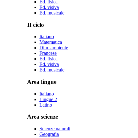
Ed. fisica
Ed. visiva
Ed. musicale
II ciclo
Italiano
Matematica
Dim. ambiente
Francese
Ed. fisica
Ed. visiva
Ed. musicale
Area lingue
Italiano
Lingue 2
Latino
Area scienze
Scienze naturali
Geografia