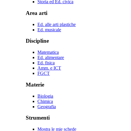
Storia ed Ed. civica
Area arti
Ed. alle arti plastiche
Ed. musicale
Discipline
Matematica
Ed. alimentare
Ed. fisica
Amm. e ICT
FGCT
Materie
Biologia
Chimica
Geografia
Strumenti
Mostra le mie schede