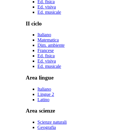
Ed. fisica
Ed. visiva
Ed. musicale
II ciclo
Italiano
Matematica
Dim. ambiente
Francese
Ed. fisica
Ed. visiva
Ed. musicale
Area lingue
Italiano
Lingue 2
Latino
Area scienze
Scienze naturali
Geografia