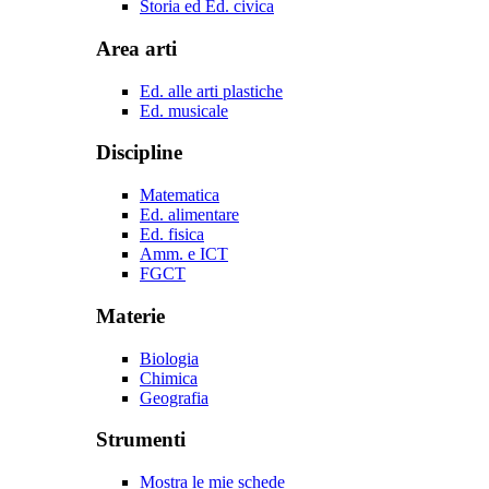
Storia ed Ed. civica
Area arti
Ed. alle arti plastiche
Ed. musicale
Discipline
Matematica
Ed. alimentare
Ed. fisica
Amm. e ICT
FGCT
Materie
Biologia
Chimica
Geografia
Strumenti
Mostra le mie schede