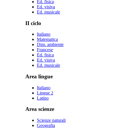
Ed. fisica
Ed. visiva
Ed. musicale
II ciclo
Italiano
Matematica
Dim. ambiente
Francese
Ed. fisica
Ed. visiva
Ed. musicale
Area lingue
Italiano
Lingue 2
Latino
Area scienze
Scienze naturali
Geografia