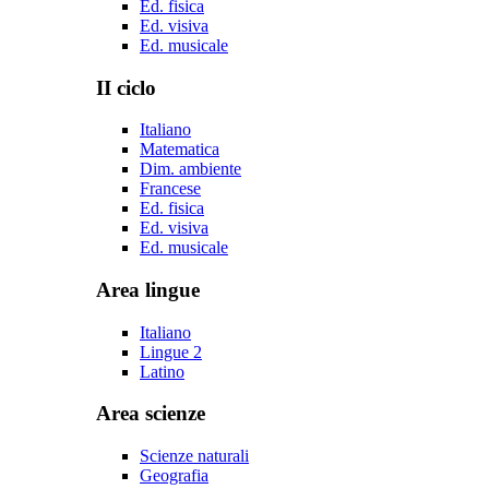
Ed. fisica
Ed. visiva
Ed. musicale
II ciclo
Italiano
Matematica
Dim. ambiente
Francese
Ed. fisica
Ed. visiva
Ed. musicale
Area lingue
Italiano
Lingue 2
Latino
Area scienze
Scienze naturali
Geografia