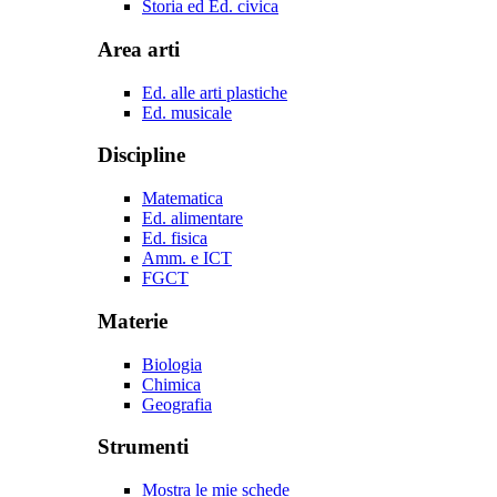
Storia ed Ed. civica
Area arti
Ed. alle arti plastiche
Ed. musicale
Discipline
Matematica
Ed. alimentare
Ed. fisica
Amm. e ICT
FGCT
Materie
Biologia
Chimica
Geografia
Strumenti
Mostra le mie schede