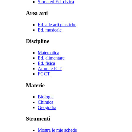
Storia ed Ed. civica
Area arti
Ed. alle arti plastiche
Ed. musicale
Discipline
Matematica
Ed. alimentare
Ed. fisica
Amm. e ICT
FGCT
Materie
Biologia
Chimica
Geografia
Strumenti
Mostra le mie schede