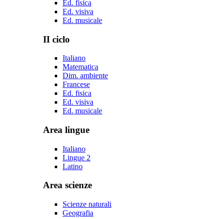
Ed. fisica
Ed. visiva
Ed. musicale
II ciclo
Italiano
Matematica
Dim. ambiente
Francese
Ed. fisica
Ed. visiva
Ed. musicale
Area lingue
Italiano
Lingue 2
Latino
Area scienze
Scienze naturali
Geografia