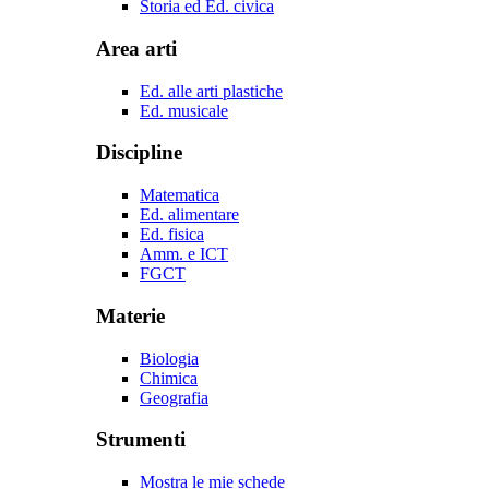
Storia ed Ed. civica
Area arti
Ed. alle arti plastiche
Ed. musicale
Discipline
Matematica
Ed. alimentare
Ed. fisica
Amm. e ICT
FGCT
Materie
Biologia
Chimica
Geografia
Strumenti
Mostra le mie schede