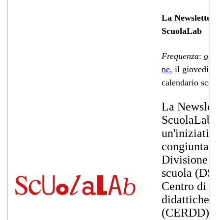
La Newsletter 
ScuolaLab
Frequenza
:
ogni 
ne
, il giovedì, i
calendario scola
La Newslett
ScuolaLab 
un'iniziativ
congiunta d​
Divisione de
scuola (DS) 
Centro di ri
didattiche e 
(CERDD).