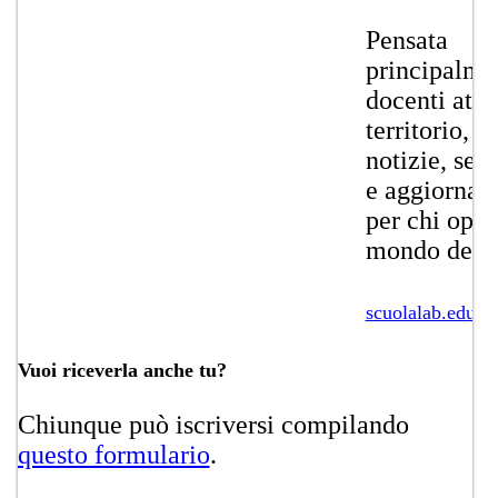
Pensata
principalmen
docenti attiv
territorio, o
notizie, seg
e aggiorname
per chi oper
mondo della
scuolalab.edu.ti
Vuoi riceverla anche tu?
Chiunque può iscriversi compilando
questo for​m​ulario
​​​.