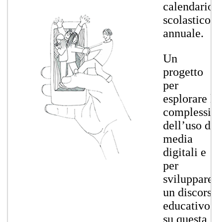
calendario
scolastico
annuale.
​​Un
progetto
per
esplorare la
complessità
dell’uso dei
media
digitali e
per
sviluppare
un discorso
educativo
su questa