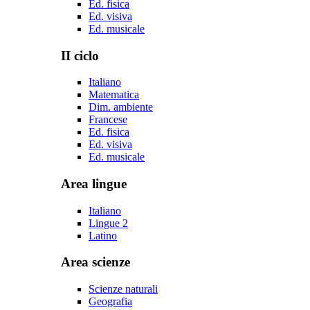
Ed. fisica
Ed. visiva
Ed. musicale
II ciclo
Italiano
Matematica
Dim. ambiente
Francese
Ed. fisica
Ed. visiva
Ed. musicale
Area lingue
Italiano
Lingue 2
Latino
Area scienze
Scienze naturali
Geografia