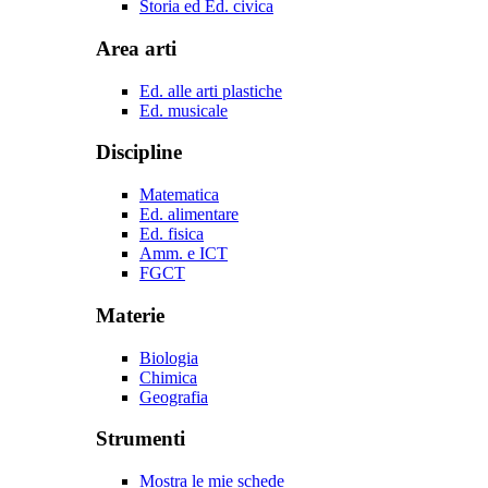
Storia ed Ed. civica
Area arti
Ed. alle arti plastiche
Ed. musicale
Discipline
Matematica
Ed. alimentare
Ed. fisica
Amm. e ICT
FGCT
Materie
Biologia
Chimica
Geografia
Strumenti
Mostra le mie schede