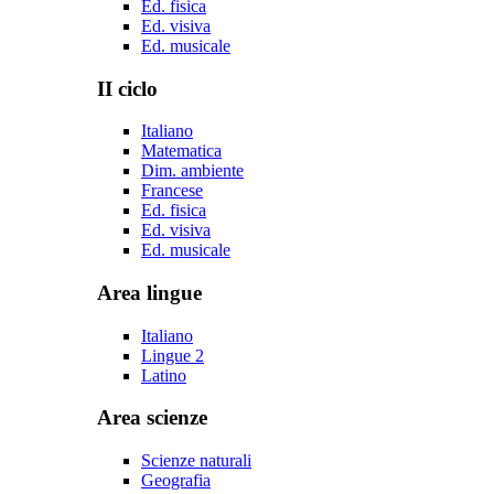
Ed. fisica
Ed. visiva
Ed. musicale
II ciclo
Italiano
Matematica
Dim. ambiente
Francese
Ed. fisica
Ed. visiva
Ed. musicale
Area lingue
Italiano
Lingue 2
Latino
Area scienze
Scienze naturali
Geografia