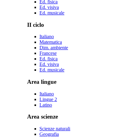
Ed. fisica
Ed. visiva
Ed. musicale
II ciclo
Italiano
Matematica
Dim. ambiente
Francese
Ed. fisica
Ed. visiva
Ed. musicale
Area lingue
Italiano
Lingue 2
Latino
Area scienze
Scienze naturali
Geografia