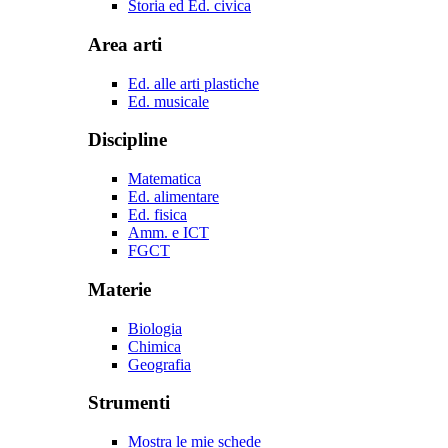
Storia ed Ed. civica
Area arti
Ed. alle arti plastiche
Ed. musicale
Discipline
Matematica
Ed. alimentare
Ed. fisica
Amm. e ICT
FGCT
Materie
Biologia
Chimica
Geografia
Strumenti
Mostra le mie schede