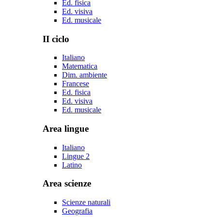
Ed. fisica
Ed. visiva
Ed. musicale
II ciclo
Italiano
Matematica
Dim. ambiente
Francese
Ed. fisica
Ed. visiva
Ed. musicale
Area lingue
Italiano
Lingue 2
Latino
Area scienze
Scienze naturali
Geografia