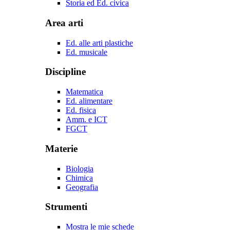
Storia ed Ed. civica
Area arti
Ed. alle arti plastiche
Ed. musicale
Discipline
Matematica
Ed. alimentare
Ed. fisica
Amm. e ICT
FGCT
Materie
Biologia
Chimica
Geografia
Strumenti
Mostra le mie schede