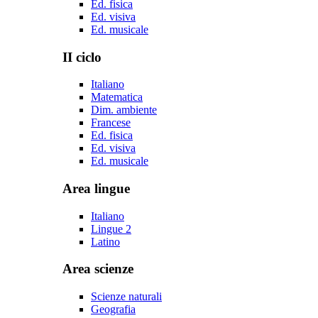
Ed. fisica
Ed. visiva
Ed. musicale
II ciclo
Italiano
Matematica
Dim. ambiente
Francese
Ed. fisica
Ed. visiva
Ed. musicale
Area lingue
Italiano
Lingue 2
Latino
Area scienze
Scienze naturali
Geografia