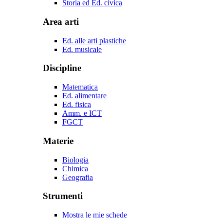
Storia ed Ed. civica
Area arti
Ed. alle arti plastiche
Ed. musicale
Discipline
Matematica
Ed. alimentare
Ed. fisica
Amm. e ICT
FGCT
Materie
Biologia
Chimica
Geografia
Strumenti
Mostra le mie schede