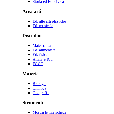
Storia ed Ed. civica
Area arti
Ed. alle arti plastiche
Ed. musicale
Discipline
Matematica
Ed. alimentare
Ed. fisica
Amm. e ICT
FGCT
Materie
Biologia
Chimica
Geografia
Strumenti
Mostra le mie schede