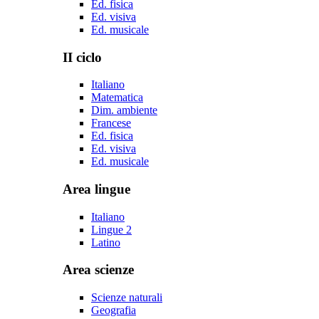
Ed. fisica
Ed. visiva
Ed. musicale
II ciclo
Italiano
Matematica
Dim. ambiente
Francese
Ed. fisica
Ed. visiva
Ed. musicale
Area lingue
Italiano
Lingue 2
Latino
Area scienze
Scienze naturali
Geografia