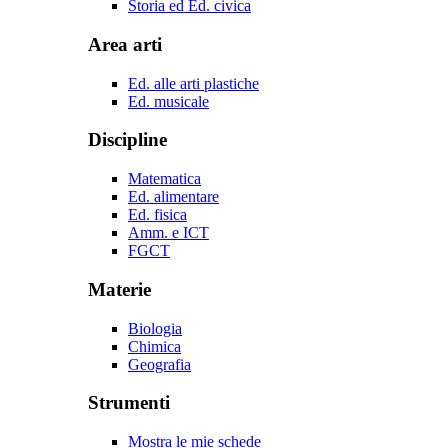
Storia ed Ed. civica
Area arti
Ed. alle arti plastiche
Ed. musicale
Discipline
Matematica
Ed. alimentare
Ed. fisica
Amm. e ICT
FGCT
Materie
Biologia
Chimica
Geografia
Strumenti
Mostra le mie schede