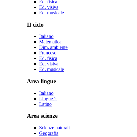
Ed. fisica
Ed. visiva
Ed. musicale
II ciclo
Italiano
Matematica
Dim. ambiente
Francese
Ed. fisica
Ed. visiva
Ed. musicale
Area lingue
Italiano
Lingue 2
Latino
Area scienze
Scienze naturali
Geografia