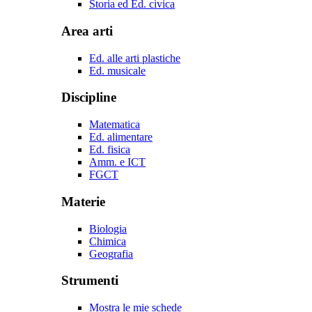
Storia ed Ed. civica
Area arti
Ed. alle arti plastiche
Ed. musicale
Discipline
Matematica
Ed. alimentare
Ed. fisica
Amm. e ICT
FGCT
Materie
Biologia
Chimica
Geografia
Strumenti
Mostra le mie schede