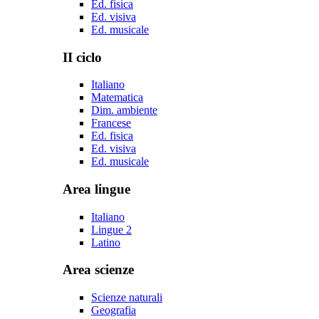
Ed. fisica
Ed. visiva
Ed. musicale
II ciclo
Italiano
Matematica
Dim. ambiente
Francese
Ed. fisica
Ed. visiva
Ed. musicale
Area lingue
Italiano
Lingue 2
Latino
Area scienze
Scienze naturali
Geografia