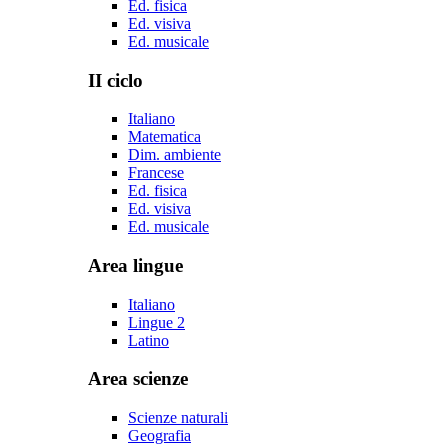
Ed. fisica
Ed. visiva
Ed. musicale
II ciclo
Italiano
Matematica
Dim. ambiente
Francese
Ed. fisica
Ed. visiva
Ed. musicale
Area lingue
Italiano
Lingue 2
Latino
Area scienze
Scienze naturali
Geografia