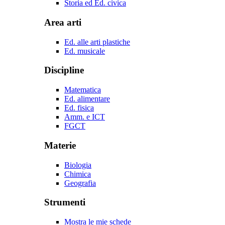
Storia ed Ed. civica
Area arti
Ed. alle arti plastiche
Ed. musicale
Discipline
Matematica
Ed. alimentare
Ed. fisica
Amm. e ICT
FGCT
Materie
Biologia
Chimica
Geografia
Strumenti
Mostra le mie schede