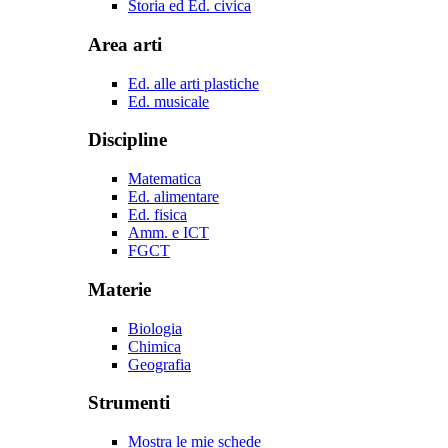
Storia ed Ed. civica
Area arti
Ed. alle arti plastiche
Ed. musicale
Discipline
Matematica
Ed. alimentare
Ed. fisica
Amm. e ICT
FGCT
Materie
Biologia
Chimica
Geografia
Strumenti
Mostra le mie schede