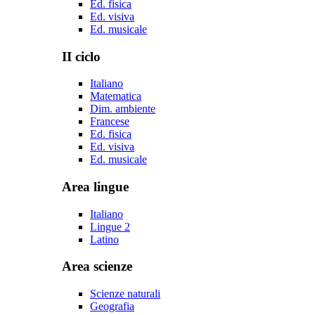
Ed. fisica
Ed. visiva
Ed. musicale
II ciclo
Italiano
Matematica
Dim. ambiente
Francese
Ed. fisica
Ed. visiva
Ed. musicale
Area lingue
Italiano
Lingue 2
Latino
Area scienze
Scienze naturali
Geografia