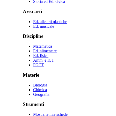
Storia ed Ed. civica
Area arti
Ed. alle arti plastiche
Ed. musicale
Discipline
Matematica
Ed. alimentare
Ed. fisica
Amm. e ICT
FGCT
Materie
Biologia
Chimica
Geografia
Strumenti
Mostra le mie schede