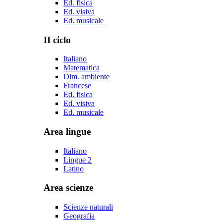
Ed. fisica
Ed. visiva
Ed. musicale
II ciclo
Italiano
Matematica
Dim. ambiente
Francese
Ed. fisica
Ed. visiva
Ed. musicale
Area lingue
Italiano
Lingue 2
Latino
Area scienze
Scienze naturali
Geografia