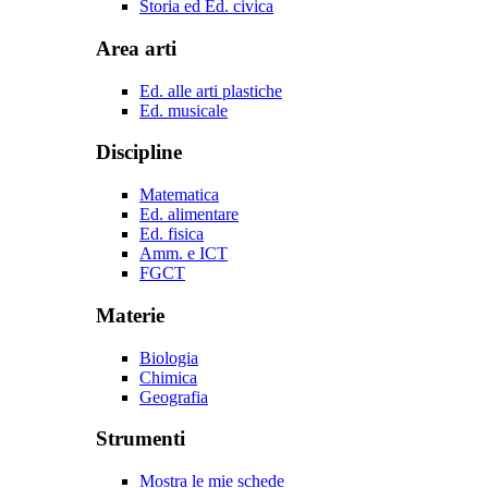
Storia ed Ed. civica
Area arti
Ed. alle arti plastiche
Ed. musicale
Discipline
Matematica
Ed. alimentare
Ed. fisica
Amm. e ICT
FGCT
Materie
Biologia
Chimica
Geografia
Strumenti
Mostra le mie schede