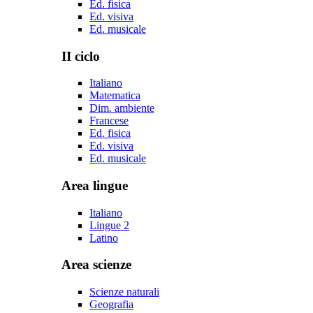
Ed. fisica
Ed. visiva
Ed. musicale
II ciclo
Italiano
Matematica
Dim. ambiente
Francese
Ed. fisica
Ed. visiva
Ed. musicale
Area lingue
Italiano
Lingue 2
Latino
Area scienze
Scienze naturali
Geografia