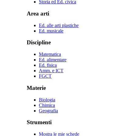
Storia ed Ed. civica
Area arti
Ed. alle arti plastiche
Ed. musicale
Discipline
Matematica
Ed. alimentare
Ed. fisica
Amm. e ICT
FGCT
Materie
Biologia
Chimica
Geografia
Strumenti
Mostra le mie schede