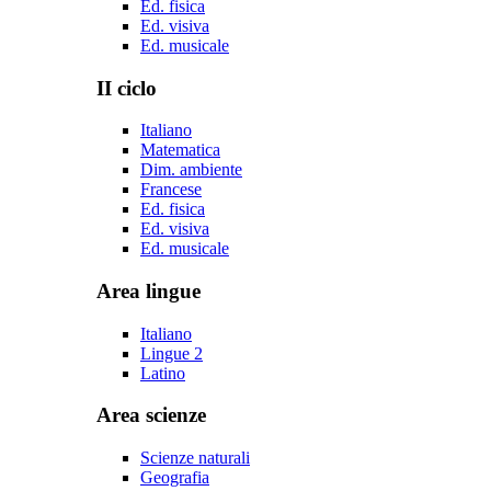
Ed. fisica
Ed. visiva
Ed. musicale
II ciclo
Italiano
Matematica
Dim. ambiente
Francese
Ed. fisica
Ed. visiva
Ed. musicale
Area lingue
Italiano
Lingue 2
Latino
Area scienze
Scienze naturali
Geografia