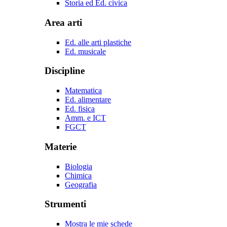
Storia ed Ed. civica
Area arti
Ed. alle arti plastiche
Ed. musicale
Discipline
Matematica
Ed. alimentare
Ed. fisica
Amm. e ICT
FGCT
Materie
Biologia
Chimica
Geografia
Strumenti
Mostra le mie schede