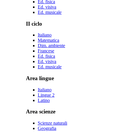
Ed. fisica
Ed. visiva
Ed. musicale
II ciclo
Italiano
Matematica
Dim. ambiente
Francese
Ed. fisica
Ed. visiva
Ed. musicale
Area lingue
Italiano
Lingue 2
Latino
Area scienze
Scienze naturali
Geografia