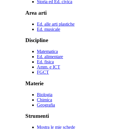
Storia ed Ed. civica
Area arti
Ed. alle arti plastiche
Ed. musicale
Discipline
Matematica
Ed. alimentare
Ed. fisica
Amm. e ICT
FGCT
Materie
Biologia
Chimica
Geografia
Strumenti
Mostra le mie schede