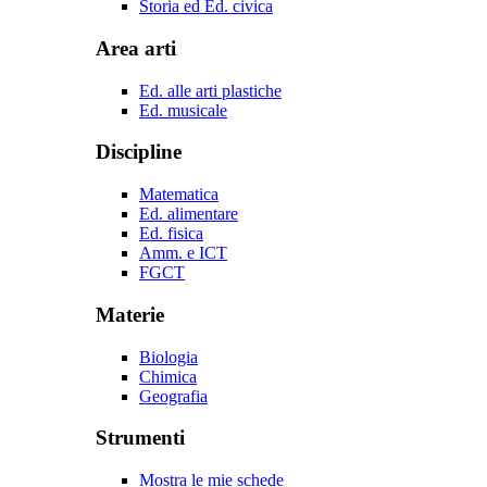
Storia ed Ed. civica
Area arti
Ed. alle arti plastiche
Ed. musicale
Discipline
Matematica
Ed. alimentare
Ed. fisica
Amm. e ICT
FGCT
Materie
Biologia
Chimica
Geografia
Strumenti
Mostra le mie schede