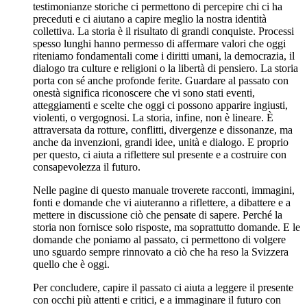
testimonianze storiche ci permettono di percepire chi ci ha
preceduti e ci aiutano a capire meglio la nostra identità
collettiva. La storia è il risultato di grandi conquiste. Processi
spesso lunghi hanno permesso di affermare valori che oggi
riteniamo fondamentali come i diritti umani, la democrazia, il
dialogo tra culture e religioni o la libertà di pensiero. La storia
porta con sé anche profonde ferite. Guardare al passato con
onestà significa riconoscere che vi sono stati eventi,
atteggiamenti e scelte che oggi ci possono apparire ingiusti,
violenti, o vergognosi. La storia, infine, non è lineare. È
attraversata da rotture, conflitti, divergenze e dissonanze, ma
anche da invenzioni, grandi idee, unità e dialogo. E proprio
per questo, ci aiuta a riflettere sul presente e a costruire con
consapevolezza il futuro.
Nelle pagine di questo manuale troverete racconti, immagini,
fonti e domande che vi aiuteranno a riflettere, a dibattere e a
mettere in discussione ciò che pensate di sapere. Perché la
storia non fornisce solo risposte, ma soprattutto domande. E le
domande che poniamo al passato, ci permettono di volgere
uno sguardo sempre rinnovato a ciò che ha reso la Svizzera
quello che è oggi.
Per concludere, capire il passato ci aiuta a leggere il presente
con occhi più attenti e critici, e a immaginare il futuro con