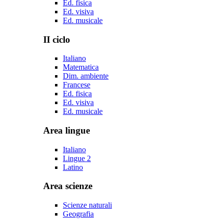
Ed. fisica
Ed. visiva
Ed. musicale
II ciclo
Italiano
Matematica
Dim. ambiente
Francese
Ed. fisica
Ed. visiva
Ed. musicale
Area lingue
Italiano
Lingue 2
Latino
Area scienze
Scienze naturali
Geografia