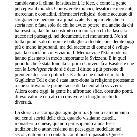
cambiavano il clima, le istituzioni, le idee, e come la gente
percepiva il mondo. Conoscerete monaci, tessitrici e mercanti,
mercenari e contadini, riformatori religiosi, donne accusate di
stregoneria e persone marginalizzate​. E imparerete che la
storia non è fatta solo da chi ha avuto potere, ma anche da chi
ha resistito, da chi ha costruito comunità, da chi ha lasciato
tracce nei paesaggi, nei documenti, nei monumenti. Non si
tratta quindi solo di nomi e battaglie o di date considerate oggi
più o meno importanti, ma del racconto di come si è svilup-
pata la società in cui viviamo. Il Medioevo e l'Età moderna
hanno plasmato in modo importante la Svizzera. È in quel
periodo che è stata fondata la prima Università a Basilea e che
con la
Landsgemeinde
si è dato il diritto a più persone di
prendere decisioni politiche. È allora che è nato il mito di
Guglielmo Tell e che è stata intro-dotta la religione protestante
o che si trovano le prime tracce della neutralità svizzera.
Allora come oggi, la gente ha affrontato sfide, costruito ponti,
difeso valori e cercato di convivere in luoghi ricchi di
diversità.
La storia ci accompagna ogni giorno. Quando camminiamo
nei centri storici delle città, quando visitiamo castelli,
monasteri o chiese, quando partecipiamo a una festa
tradizionale o attraversiamo un paesaggio modellato nei
secoli, entriamo in contatto con il nostro passato. Queste