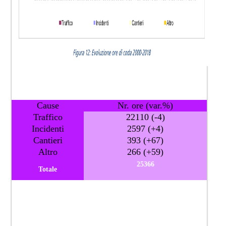
Cause​
Nr. ore (var.%)​
​Traffico
22110 (-4​)
Incidenti​
​​2597 (+4)​
​Cantieri
​​393 (+67)
​Altro
266 (+59)​
25366
Tota​le