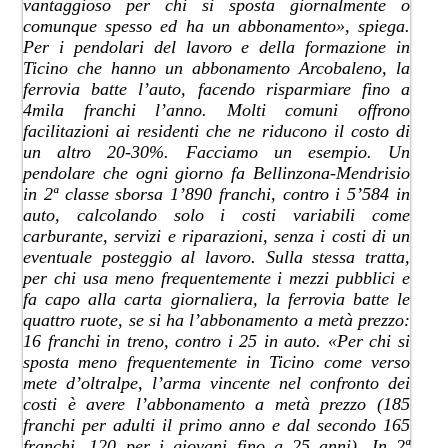
vantaggioso per chi si sposta giornalmente o
comunque spesso ed ha un abbonamento», spiega.
Per i pendolari del lavoro e della formazione in
Ticino che hanno un abbonamento Arcobaleno, la
ferrovia batte l’auto, facendo risparmiare fino a
4mila franchi l’anno. Molti comuni offrono
facilitazioni ai residenti che ne riducono il costo di
un altro 20-30%. Facciamo un esempio. Un
pendolare che ogni giorno fa Bellinzona-Mendrisio
in 2ª classe sborsa 1’890 franchi, contro i 5’584 in
auto, calcolando solo i costi variabili come
carburante, servizi e riparazioni, senza i costi di un
eventuale posteggio al lavoro. Sulla stessa tratta,
per chi usa meno frequentemente i mezzi pubblici e
fa capo alla carta giornaliera, la ferrovia batte le
quattro ruote, se si ha l’abbonamento a metà prezzo:
16 franchi in treno, contro i 25 in auto. «Per chi si
sposta meno frequentemente in Ticino come verso
mete d’oltralpe, l’arma vincente nel confronto dei
costi è avere l’abbonamento a metà prezzo (185
franchi per adulti il primo anno e dal secondo 165
franchi, 120 per i giovani fino a 25 anni). In 2ª