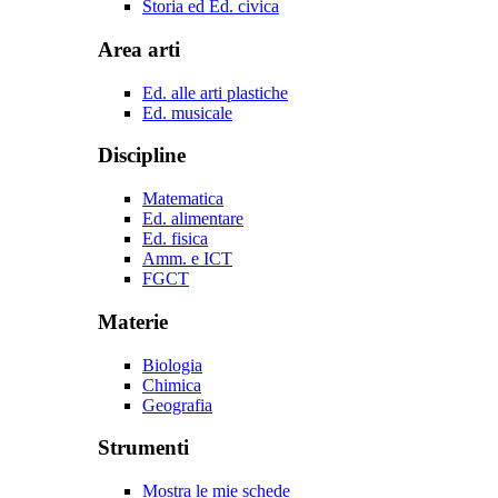
Storia ed Ed. civica
Area arti
Ed. alle arti plastiche
Ed. musicale
Discipline
Matematica
Ed. alimentare
Ed. fisica
Amm. e ICT
FGCT
Materie
Biologia
Chimica
Geografia
Strumenti
Mostra le mie schede