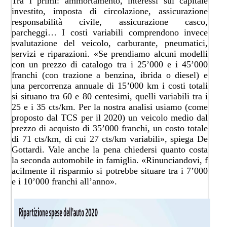
Tra i primi: ammortamento, interessi sul capitale
investito, imposta di circolazione, assicurazione
responsabilità civile, assicurazione casco,
parcheggi… I costi variabili comprendono invece
svalutazione del veicolo, carburante, pneumatici,
servizi e riparazioni. «Se prendiamo alcuni modelli
con un prezzo di catalogo tra i 25’000 e i 45’000
franchi (con trazione a benzina, ibrida o diesel) e
una percorrenza annuale di 15’000 km i costi totali
si situano tra 60 e 80 centesimi, quelli variabili tra i
25 e i 35 cts/km. Per la nostra analisi usiamo (come
proposto dal TCS per il 2020) un veicolo medio dal
prezzo di acquisto di 35’000 franchi, un costo totale
di 71 cts/km, di cui 27 cts/km variabili», spiega De
Gottardi. Vale anche la pena chiedersi quanto costa
la seconda automobile in famiglia. «Rinunciandovi, f​
acilmente il risparmio si potrebbe situare tra i 7’000
e i 10’000 franchi all’anno».