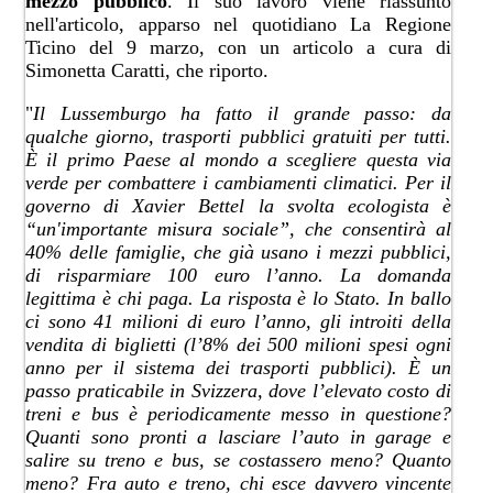
mezzo pubblico
. Il suo lavoro viene riassunto
nell'articolo, apparso nel quotidiano La Regione
Ticino del 9 marzo, con un articolo a cura di
Simonetta Caratti, che riporto.
"
Il Lussemburgo ha fatto il grande passo: da
qualche giorno, trasporti pubblici gratuiti per tutti.
È il primo Paese al mondo a scegliere questa via
verde per combattere i cambiamenti climatici. Per il
governo di Xavier Bettel la svolta ecologista è
“un'importante misura sociale”, che consentirà al
40% delle famiglie, che già usano i mezzi pubblici,
di risparmiare 100 euro l’anno. La domanda
legittima è chi paga. La risposta è lo Stato. In ballo
ci sono 41 milioni di euro l’anno, gli introiti della
vendita di biglietti (l’8% dei 500 milioni spesi ogni
anno per il sistema dei trasporti pubblici). È un
passo praticabile in Svizzera, dove l’elevato costo di
treni e bus è periodicamente messo in questione?
Quanti sono pronti a lasciare l’auto in garage e
salire su treno e bus, se costassero meno? Quanto
meno? Fra auto e treno, chi esce davvero vincente