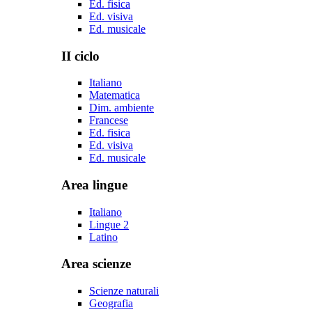
Ed. fisica
Ed. visiva
Ed. musicale
II ciclo
Italiano
Matematica
Dim. ambiente
Francese
Ed. fisica
Ed. visiva
Ed. musicale
Area lingue
Italiano
Lingue 2
Latino
Area scienze
Scienze naturali
Geografia