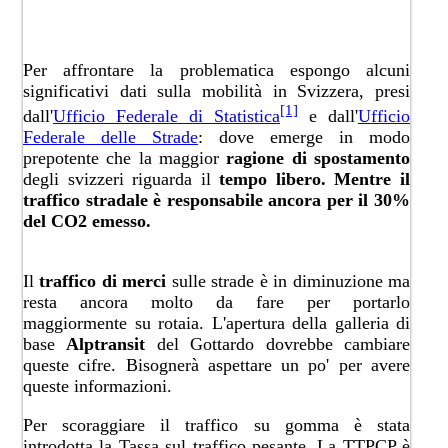
Per affrontare la problematica espongo alcuni
significativi dati sulla mobilità in Svizzera, presi
​[1]
dall'
Ufficio Federale di S​tatistica
e dall'
Ufficio
Federale delle Strade
: dove emerge in modo
prepotente che la maggior
ragione di spostamento
degli svizzeri riguarda il
tempo libero. Mentre il
traffico stradale è responsabile ancora per il 30%
del CO2 emesso.​
Il
traffico di merci
sulle strade è in diminuzione ma
resta ancora molto da fare per portarlo
maggiormente su rotaia. L'apertura della galleria di
base
Alptransit
del Gottardo dovrebbe cambiare
queste cifre. Bisognerà aspettare un po' per avere
queste informazioni.
Per scoraggiare il traffico su gomma è stata
introdotta la Tassa sul traffico pesante. La TTPCP è