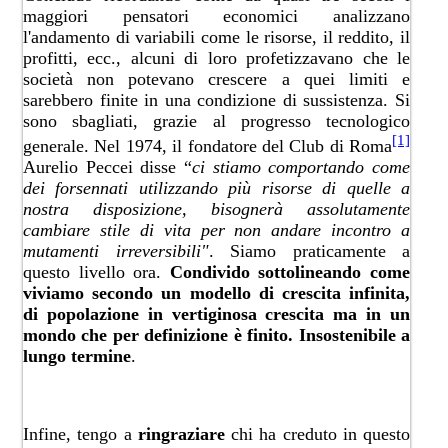
maggiori pensatori economici analizzano
l'andamento di variabili come le risorse, il reddito, il
profitti​, ecc., alcuni di loro profetizzavano che le
società non potevano crescere a quei limiti e
sarebbero finite in una condizione di sussistenza. Si
sono sbagliati, grazie al progresso tecnologico
[1]
generale. Nel 1974, il fondatore del Club di Roma
Aurelio Peccei disse “
ci stiamo comportando come
dei forsennati utilizzando più risorse di quelle a
nostra disposizione, bisognerà assolutamente
cambiare stile di vita per non andare incontro a
mutamenti irreversibili"
. Siamo praticamente a
questo livello ora.
Condivido sottolineando come
viviamo secondo un modello di crescita infinita,
di popolazione in vertiginosa crescita ma in un
mondo che per definizione è finito. Insostenibile a
lungo termine
.
Infine, tengo a
rin​graziare
chi ha creduto in questo