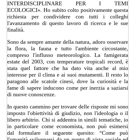
INTERDISCIPLINARE PER I TEMI
ECOLOGICI». Ho subito colto positivamente questa
richiesta per condividere con tutti i colleghi
l'avanzamento di questo lavoro di ricerca e le sue
finalità.
Sono da sempre amante della natura, adoro osservare
la flora, la fauna e tutto l'ambiente circostante,
compreso l'influsso meteorologico. La famigerata
estate del 2003, con temperature tropicali record, è
stata quel fattore che ha dato vita anche al mio
interesse per il clima e ai suoi mutamenti. Il resto lo
paragono alle scatole cinesi, dove la curiosità e la
fame di sapere inducono come per inerzia a saziarsi
di nuove conoscenze.
In questo cammino per trovare delle risposte mi sono
imposto l'obiettività di giudizio, non l'ideologia o il
libero arbitrio. Chi si addentra in simili tematiche, io
in particolare come economista, non può esimersi
dal formulare il seguente quesito: “Come può
l'umanità svilupparsi da un punto di vista sociale ed