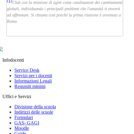
[1]
​Club con la missione di agire come catalizzatore dei cambiamenti
globali, individuando i principali problemi che l'umanità si troverà
ad affrontare. Si chiama così poiché la prima riunione è avvenuta a
Roma.
Infodocenti
Service Desk
Servizi per i docenti
Informazioni Legali
Requisiti minimi
Uffici e Servizi
Divisione della scuola
Indirizzi delle scuole
Formulari
GAS- GAGI
Moodle
Guide