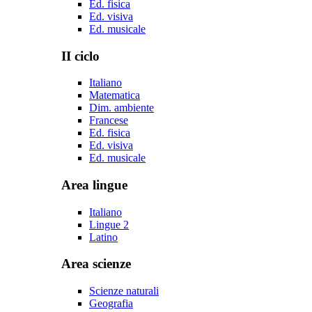
Ed. fisica
Ed. visiva
Ed. musicale
II ciclo
Italiano
Matematica
Dim. ambiente
Francese
Ed. fisica
Ed. visiva
Ed. musicale
Area lingue
Italiano
Lingue 2
Latino
Area scienze
Scienze naturali
Geografia