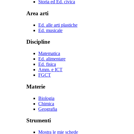
Storia ed Ed. civica
Area arti
Ed. alle arti plastiche
Ed. musicale
Discipline
Matematica
Ed. alimentare
Ed. fisica
Amm. e ICT
FGCT
Materie
Biologia
Chimica
Geografia
Strumenti
Mostra le mie schede